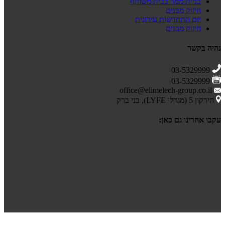
בניית ממד בבית משותף
חיזוק מבנים
יזם התחדשות עירונית
חיזוק מבנים
נהיה בקשר
03-5329999
03-5329999
office@elimelech-group.co.il
הירקון 5 (מגדלי LYFE), בני ברק
עקבו אחרינו גם כאן: