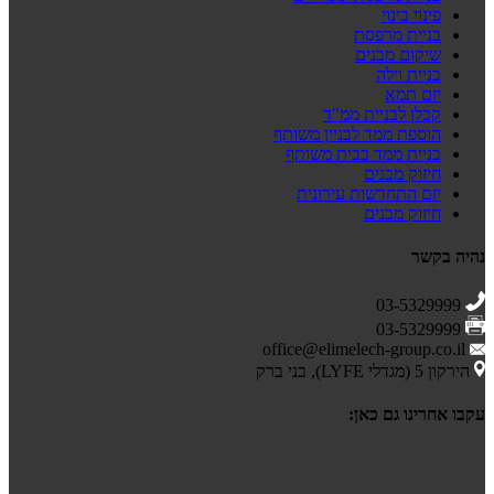
פינוי בינוי
בניית מרפסת
שיקום מבנים
בניית וילה
יזם תמא
קבלן לבניית ממ"ד
הוספת ממד לבניין משותף
בניית ממד בבית משותף
חיזוק מבנים
יזם התחדשות עירונית
חיזוק מבנים
נהיה בקשר
03-5329999
03-5329999
office@elimelech-group.co.il
הירקון 5 (מגדלי LYFE), בני ברק
עקבו אחרינו גם כאן: