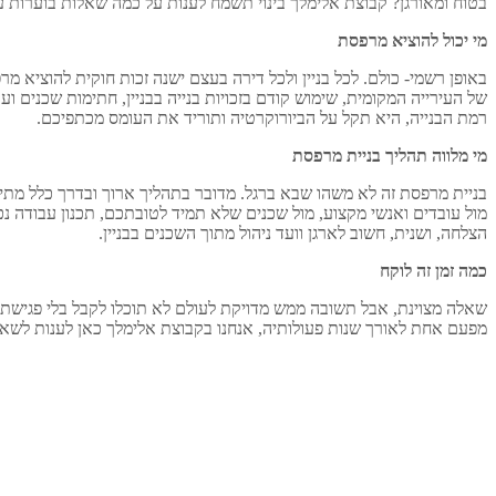
בטוח ומאורגן? קבוצת אלימלך בינוי תשמח לענות על כמה שאלות בוערות ע
מי יכול להוציא מרפסת
באופן רשמי- כולם. לכל בניין ולכל דירה בעצם ישנה זכות חוקית להוציא מר
של העירייה המקומית, שימוש קודם בזכויות בנייה בבניין, חתימות שכנים 
רמת הבנייה, היא תקל על הביורוקרטיה ותוריד את העומס מכתפיכם.
מי מלווה תהליך בניית מרפסת
בניית מרפסת זה לא משהו שבא ברגל. מדובר בתהליך ארוך ובדרך כלל מתיש
מול עובדים ואנשי מקצוע, מול שכנים שלא תמיד לטובתכם, תכנון עבודה נ
הצלחה, ושנית, חשוב לארגן וועד ניהול מתוך השכנים בבניין.
כמה זמן זה לוקח
שאלה מצוינת, אבל תשובה ממש מדויקת לעולם לא תוכלו לקבל בלי פגישת 
מפעם אחת לאורך שנות פעולותיה, אנחנו בקבוצת אלימלך כאן לענות לשאל