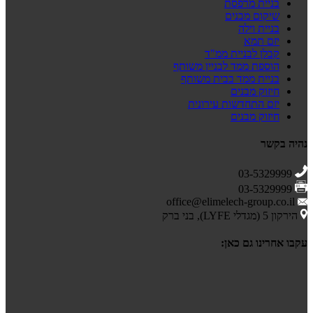
בניית מרפסת
שיקום מבנים
בניית וילה
יזם תמא
קבלן לבניית ממ"ד
הוספת ממד לבניין משותף
בניית ממד בבית משותף
חיזוק מבנים
יזם התחדשות עירונית
חיזוק מבנים
נהיה בקשר
03-5329999
03-5329999
office@elimelech-group.co.il
הירקון 5 (מגדלי LYFE), בני ברק
עקבו אחרינו גם כאן: