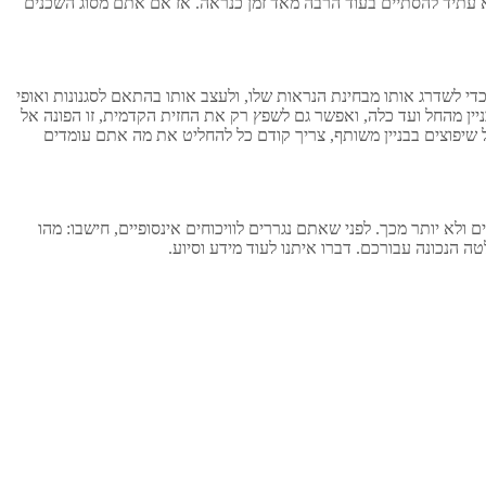
 עתיד להסתיים בעוד הרבה מאד זמן כנראה. אז אם אתם מסוג השכנים
די לשדרג אותו מבחינת הנראות שלו, ולעצב אותו בהתאם לסגנונות ואופי
יין מהחל ועד כלה, ואפשר גם לשפץ רק את החזית הקדמית, זו הפונה אל
על שיפוצים בבניין משותף, צריך קודם כל להחליט את מה אתם עומדים
 ולא יותר מכך. לפני שאתם נגררים לוויכוחים אינסופיים, חישבו: מהו
הנכונה עבורכם. דברו איתנו לעוד מידע וסיוע.